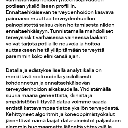
potilaan yksilölliseen profiiliin.
Ennaltaehkäisevän terveydenhoidon kasvava
painoarvo muuttaa terveydenhuollon
painopistettä sairauksien hoitamisesta niiden
ennaltaehkäisyyn. Tunnistamalla mahdolliset
terveysriskit varhaisessa vaiheessa lääkärit
voivat tarjota potilaille neuvoja ja hoitoa
auttaakseen heitä ylläpitämään terveyttä
paremmin koko elinikänsä ajan.
Datalla ja edistyksellisellä analytiikalla on
merkittävä rooli uudella yksilöllisesti
kohdennetun ja ennaltaehkäisevän
terveydenhoidon aikakaudella. Yhdistämällä
suuria määriä geneettistä, kliinistä ja
ympäristöön liittyvää dataa voimme saada
entistä kattavampaa tietoa yksilön terveydestä.
Kehittyneet algoritmit ja koneoppimistyökalut
jäsentävät nämä laajat data-aineistot paljastaen
aiemmin huomaamatta jääneitä yhteyksiä ja