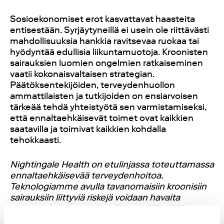
Sosioekonomiset erot kasvattavat haasteita
entisestään. Syrjäytyneillä ei usein ole riittävästi
mahdollisuuksia hankkia ravitsevaa ruokaa tai
hyödyntää edullisia liikuntamuotoja. Kroonisten
sairauksien luomien ongelmien ratkaiseminen
vaatii kokonaisvaltaisen strategian.
Päätöksentekijöiden, terveydenhuollon
ammattilaisten ja tutkijoiden on ensiarvoisen
tärkeää tehdä yhteistyötä sen varmistamiseksi,
että ennaltaehkäisevät toimet ovat kaikkien
saatavilla ja toimivat kaikkien kohdalla
tehokkaasti.
Nightingale Health on etulinjassa toteuttamassa
ennaltaehkäisevää terveydenhoitoa.
Teknologiamme avulla tavanomaisiin kroonisiin
sairauksiin liittyviä riskejä voidaan havaita
aiempaa kattavammin, vähemmällä työllä ja
nykyisiin riskiarviointimenetelmiin verrattuna