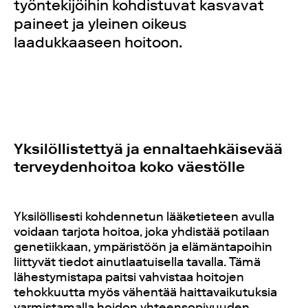
työntekijöihin kohdistuvat kasvavat
paineet ja yleinen oikeus
laadukkaaseen hoitoon.
Yksilöllistettyä ja ennaltaehkäisevää
terveydenhoitoa koko väestölle
Yksilöllisesti kohdennetun lääketieteen avulla
voidaan tarjota hoitoa, joka yhdistää potilaan
genetiikkaan, ympäristöön ja elämäntapoihin
liittyvät tiedot ainutlaatuisella tavalla. Tämä
lähestymistapa paitsi vahvistaa hoitojen
tehokkuutta myös vähentää haittavaikutuksia
varmistamalla hoidon yhteensopivuuden