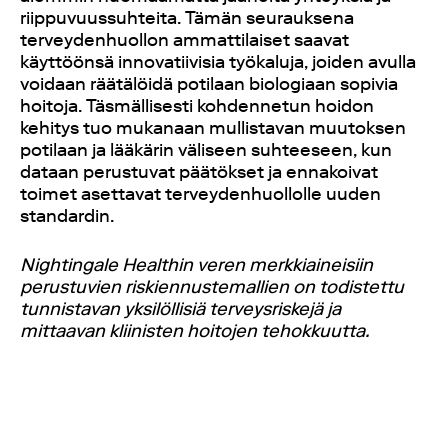
riippuvuussuhteita. Tämän seurauksena
terveydenhuollon ammattilaiset saavat
käyttöönsä innovatiivisia työkaluja, joiden avulla
voidaan räätälöidä potilaan biologiaan sopivia
hoitoja. Täsmällisesti kohdennetun hoidon
kehitys tuo mukanaan mullistavan muutoksen
potilaan ja lääkärin väliseen suhteeseen, kun
dataan perustuvat päätökset ja ennakoivat
toimet asettavat terveydenhuollolle uuden
standardin.
Nightingale Healthin veren merkkiaineisiin
perustuvien riskiennustemallien on todistettu
tunnistavan yksilöllisiä terveysriskejä ja
mittaavan kliinisten hoitojen tehokkuutta.