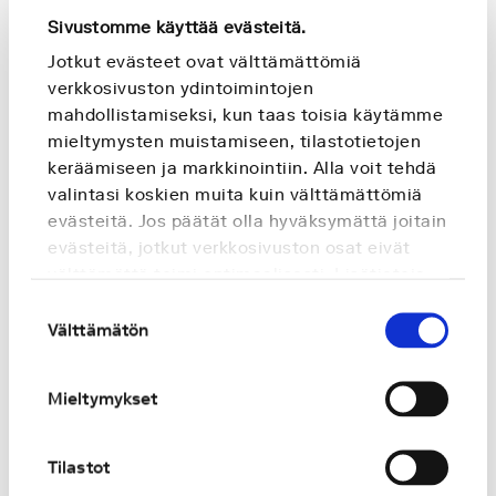
ylivertaisella tarkkuudella.
Sivustomme käyttää evästeitä.
Jotkut evästeet ovat välttämättömiä
verkkosivuston ydintoimintojen
mahdollistamiseksi, kun taas toisia käytämme
mieltymysten muistamiseen, tilastotietojen
keräämiseen ja markkinointiin. Alla voit tehdä
valintasi koskien muita kuin välttämättömiä
evästeitä. Jos päätät olla hyväksymättä joitain
evästeitä, jotkut verkkosivuston osat eivät
välttämättä toimi optimaalisesti. Lisätietoja
Terveydenhuoltoalan työntekijöihin
saat
Evästeselosteestamme
.
kohdistuvat kasvavat paineet
Suostumuksen
Välttämätön
valinta
Terveydenhuoltoalan ammattilaiset ympäri
Mieltymykset
maailman kamppailevat ylivoimaisen suuren
potilaskuorman kanssa. Tämä ylikuormitus
vaikuttaa heidän hyvinvointiinsa ja aiheuttaa
Tilastot
potilaiden saaman hoidon laatuun liittyviä riskejä.