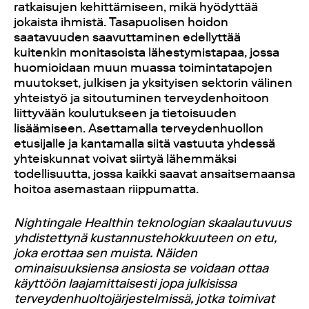
ratkaisujen kehittämiseen, mikä hyödyttää
jokaista ihmistä. Tasapuolisen hoidon
saatavuuden saavuttaminen edellyttää
kuitenkin monitasoista lähestymistapaa, jossa
huomioidaan muun muassa toimintatapojen
muutokset, julkisen ja yksityisen sektorin välinen
yhteistyö ja sitoutuminen terveydenhoitoon
liittyvään koulutukseen ja tietoisuuden
lisäämiseen. Asettamalla terveydenhuollon
etusijalle ja kantamalla siitä vastuuta yhdessä
yhteiskunnat voivat siirtyä lähemmäksi
todellisuutta, jossa kaikki saavat ansaitsemaansa
hoitoa asemastaan riippumatta.
Nightingale Healthin teknologian skaalautuvuus
yhdistettynä kustannustehokkuuteen on etu,
joka erottaa sen muista. Näiden
ominaisuuksiensa ansiosta se voidaan ottaa
käyttöön laajamittaisesti jopa julkisissa
terveydenhuoltojärjestelmissä, jotka toimivat