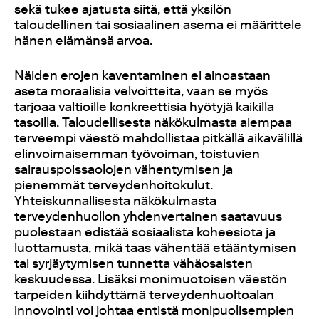
sekä tukee ajatusta siitä, että yksilön
taloudellinen tai sosiaalinen asema ei määrittele
hänen elämänsä arvoa.
Näiden erojen kaventaminen ei ainoastaan
aseta moraalisia velvoitteita, vaan se myös
tarjoaa valtioille konkreettisia hyötyjä kaikilla
tasoilla. Taloudellisesta näkökulmasta aiempaa
terveempi väestö mahdollistaa pitkällä aikavälillä
elinvoimaisemman työvoiman, toistuvien
sairauspoissaolojen vähentymisen ja
pienemmät terveydenhoitokulut.
Yhteiskunnallisesta näkökulmasta
terveydenhuollon yhdenvertainen saatavuus
puolestaan edistää sosiaalista koheesiota ja
luottamusta, mikä taas vähentää etääntymisen
tai syrjäytymisen tunnetta vähäosaisten
keskuudessa. Lisäksi monimuotoisen väestön
tarpeiden kiihdyttämä terveydenhuoltoalan
innovointi voi johtaa entistä monipuolisempien