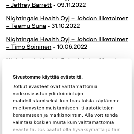
– Jeffrey Barrett
- 09.11.2022
Nightingale Health Oyj – Johdon liiketoimet
– Teemu Suna
- 31.10.2022
Nightingale Health Oyj – Johdon liiketoimet
– Timo Soininen
- 10.06.2022
Nightingale Health Oyj – Johdon liiketoimet
– Timo Soininen
- 08.11.2021
Sivustomme käyttää evästeitä.
Nightingale Health Oyj – Johdon liiketoimet
Jotkut evästeet ovat välttämättömiä
– Timo Soininen
- 17.09.2021
verkkosivuston ydintoimintojen
mahdollistamiseksi, kun taas toisia käytämme
Nightingale Health Oyj – Johdon liiketoimet
mieltymysten muistamiseen, tilastotietojen
– Timo Soininen
- 06.07.2021
keräämiseen ja markkinointiin. Alla voit tehdä
Nightingale Health Oyj – Johdon liiketoimet
valintasi koskien muita kuin välttämättömiä
evästeitä. Jos päätät olla hyväksymättä joitain
– Timo Soininen
- 07.04.2021